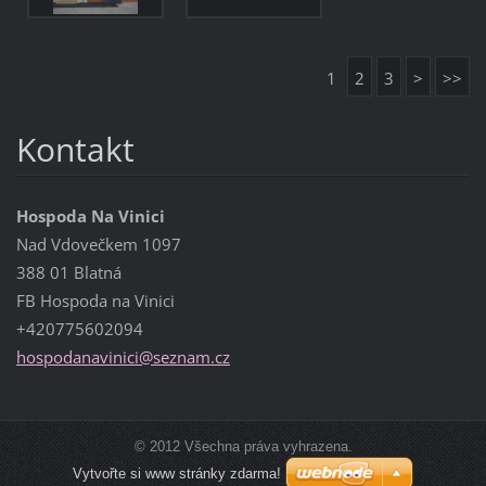
1
2
3
>
>>
Kontakt
Hospoda Na Vinici
Nad Vdovečkem 1097
388 01 Blatná
FB Hospoda na Vinici
+420775602094
hospodan
avinici@
seznam.c
z
© 2012 Všechna práva vyhrazena.
Vytvořte si www stránky zdarma!